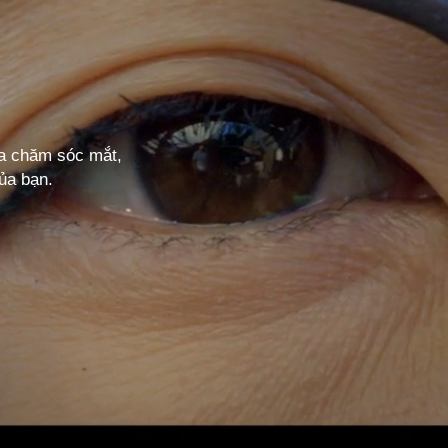
ia chăm sóc mắt,
ủa bạn.